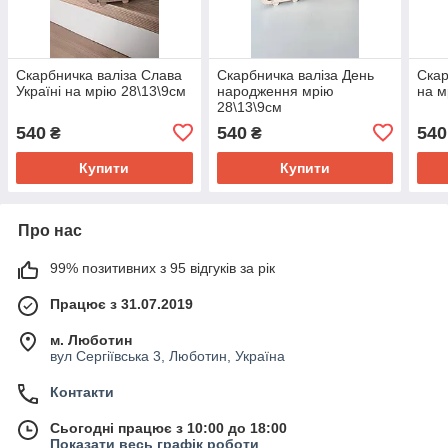
Скарбничка валіза Слава
Скарбничка валіза День
Скар
Україні на мрію 28\13\9см
народження мрію
на м
28\13\9см
540
540
540
₴
₴
Купити
Купити
Про нас
99% позитивних з 95 відгуків за рік
Працює з 31.07.2019
м. Люботин
вул Сергіївська 3, Люботин, Україна
Контакти
Сьогодні працює з 10:00 до 18:00
Показати весь графік роботи