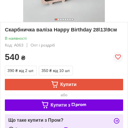
Скарбничка валіза Happy Birthday 28\13\9см
В наявності
Код: А063
Опт і роздріб
540
₴
390 ₴
від 2 шт.
350 ₴
від 10 шт.
Купити
або
Купити з
Що таке купити з Пром?