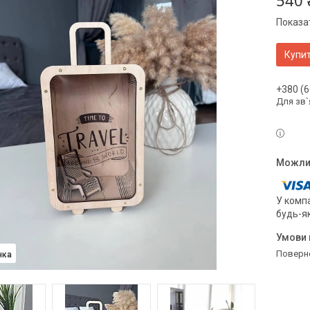
540 
Показат
Купи
+380 (6
Для зв`
У компа
будь-я
поверн
нка