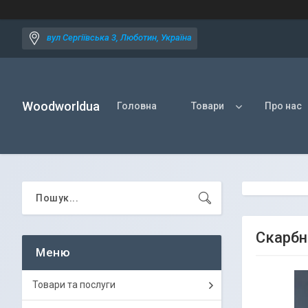
вул Сергіївська 3, Люботин, Україна
Woodworldua
Головна
Товари
Про нас
Скарбн
Товари та послуги