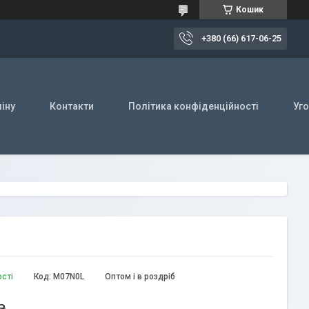
Кошик
+380 (66) 617-06-25
іну
Контакти
Політика конфіденційності
Уг
ості
Код:
M07N0L
Оптом і в роздріб