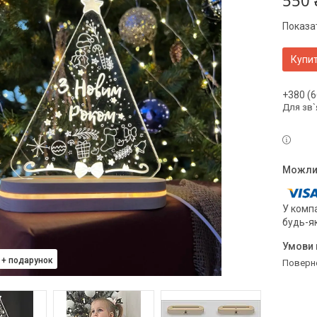
550 
Показат
Купи
+380 (6
Для зв`
У компа
будь-я
поверн