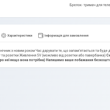
Брелок- тримач для тел
Характеристики
Інформація для замовлення
 нічник з новим роком Час дарувати те, що запамʼятається та буде 
 та розетки Живлення 5V (можливо від розетки або павербанка)
С
ро неї якщо вона потрібна)
Напишимо ваше побажання безкошт