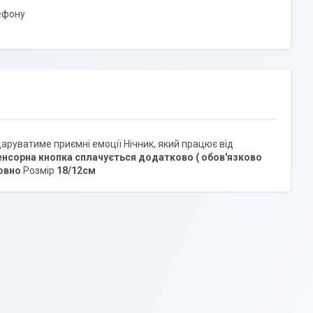
ефону
даруватиме приємні емоції Нічник, який працює від
енсорна кнопка сплачується додатково ( обов'язково
овно
Розмір
18/12см