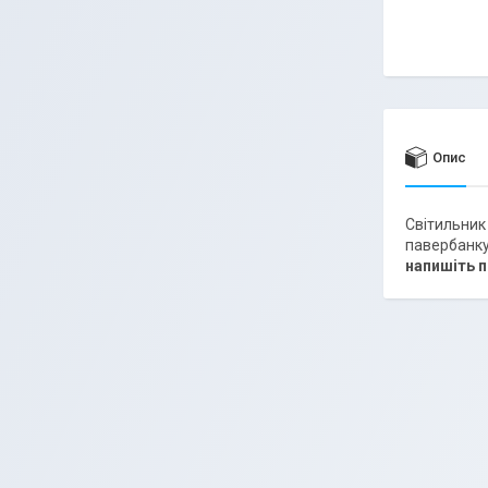
Опис
Світильник
павербанку
напишіть п