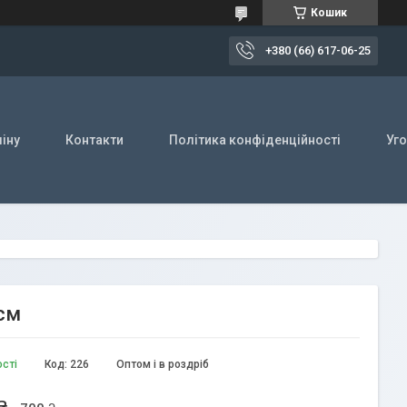
Кошик
+380 (66) 617-06-25
іну
Контакти
Політика конфіденційності
Уг
 см
ості
Код:
226
Оптом і в роздріб