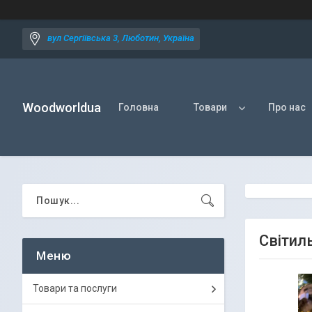
вул Сергіївська 3, Люботин, Україна
Woodworldua
Головна
Товари
Про нас
Світиль
Товари та послуги