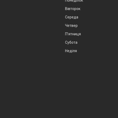
Понеділок
Вівторок
Середа
Четвер
Пʼятниця
Субота
Неділя