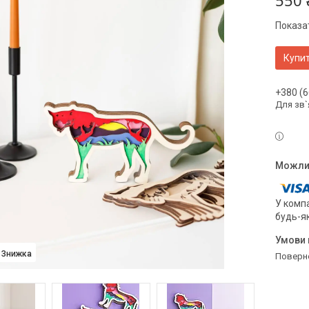
550 
Показат
Купи
+380 (6
Для зв`
У компа
будь-я
поверн