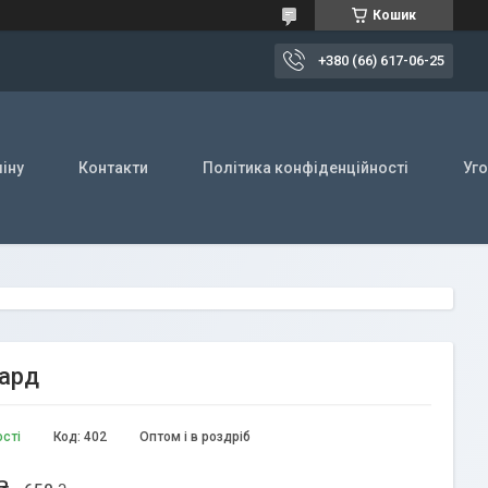
Кошик
+380 (66) 617-06-25
іну
Контакти
Політика конфіденційності
Уг
пард
ості
Код:
402
Оптом і в роздріб