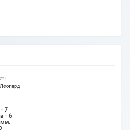
сті
 Леопард
- 7
в - 6
5
мм.
Ф