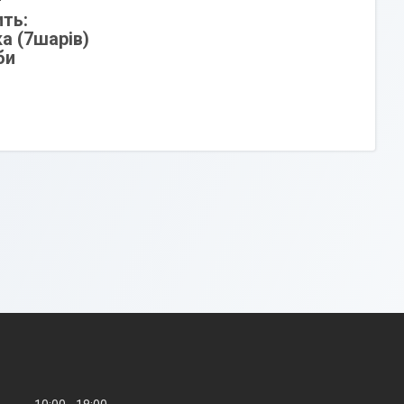
ть:
а (7шарів)
би