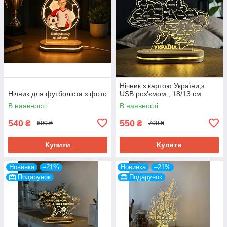
Нічник з картою України,з
Нічник для футболіста з фото
USB роз'ємом , 18/13 см
В наявності
В наявності
540
550
₴
₴
690 ₴
700 ₴
Купити
Купити
Новинка
–21%
Новинка
–21%
Подарунок
Подарунок