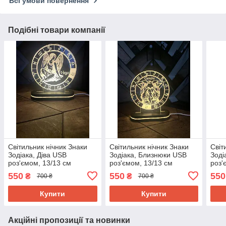
Всі умови повернення
Подібні товари компанії
Світильник нічник Знаки
Світильник нічник Знаки
Світ
Зодіака, Діва USB
Зодіака, Близнюки USB
Зоді
роз'ємом, 13/13 см
роз'ємом, 13/13 см
роз'
550
550
550
₴
₴
700 ₴
700 ₴
Купити
Купити
Акційні пропозиції та новинки