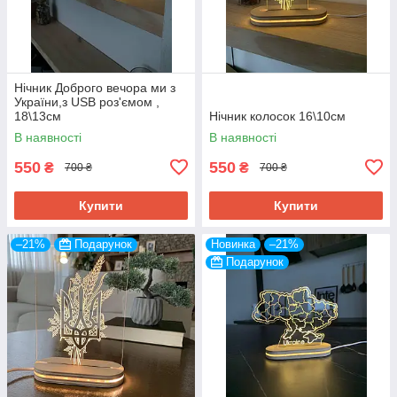
Нічник Доброго вечора ми з
України,з USB роз'ємом ,
18\13см
Нічник колосок 16\10см
В наявності
В наявності
550
550
₴
₴
700 ₴
700 ₴
Купити
Купити
–21%
Подарунок
Новинка
–21%
Подарунок