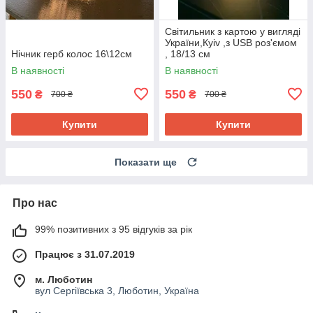
Світильник з картою у вигляді
України,Кyiv ,з USB роз'ємом
Нічник герб колос 16\12см
, 18/13 см
В наявності
В наявності
550
550
₴
₴
700 ₴
700 ₴
Купити
Купити
Показати ще
Про нас
99% позитивних з 95 відгуків за рік
Працює з 31.07.2019
м. Люботин
вул Сергіївська 3, Люботин, Україна