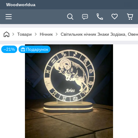
Woodworldua
Товари
Нічник
Світильник нічник Знаки Зодіака, Ове
–21%
Подарунок