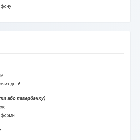
ефону
ом
очих днів!
ки або павербанку)
кою.
ї форми
м