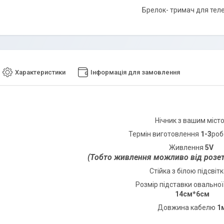
Брелок- тримач для тел
Характеристики
Інформація для замовлення
Нічник з вашим міст
Термін виготовлення
1-3
роб
Живлення
5V
(Тобто живлення можливо від розет
Стійка з білою підсвіт
Розмір підставки овально
14см*6см
Довжина кабелю
1