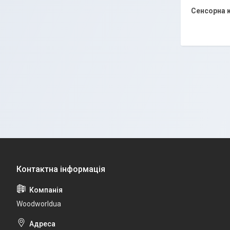
Сенсорна к
Woodworldua