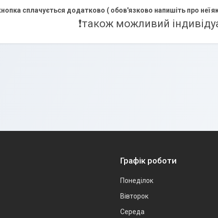
нопка сплачується додатково ( обов'язково напишіть про неї я
❗️також можливий індивіду
Графік роботи
Понеділок
Вівторок
Середа