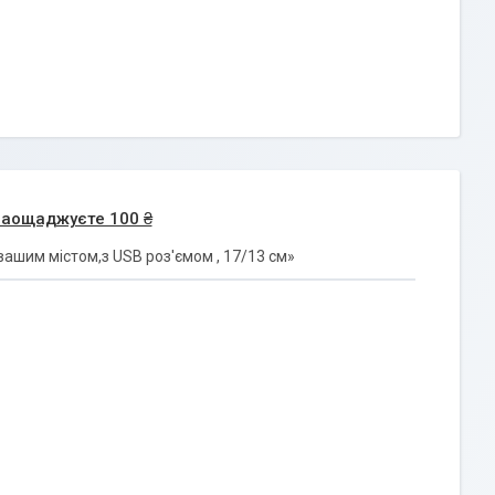
заощаджуєте 100 ₴
ашим містом,з USB роз'ємом , 17/13 см»