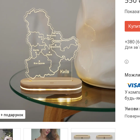
550 
Показат
Купи
+380 (6
Для зв`
У компа
будь-я
поверн