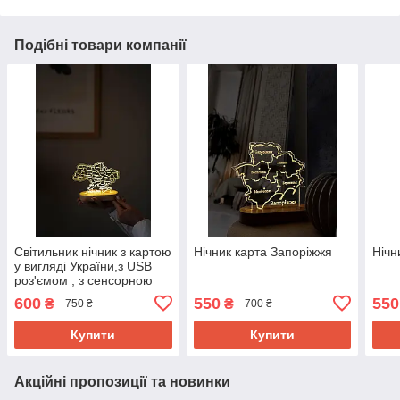
Подібні товари компанії
Світильник нічник з картою
Нічник карта Запоріжжя
Нічн
у вигляді України,з USB
роз'ємом , з сенсорною
кнопкою,18/13 см
600
550
550
₴
₴
750 ₴
700 ₴
Купити
Купити
Акційні пропозиції та новинки