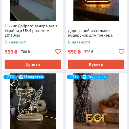
Нічник Доброго вечора ми з
України,з USB роз'ємом ,
Дерев'яний світильник
18\13см
подарунок для тренера
В наявності
В наявності
550
550
₴
₴
700 ₴
700 ₴
Купити
Купити
–21%
Подарунок
–21%
Подарунок