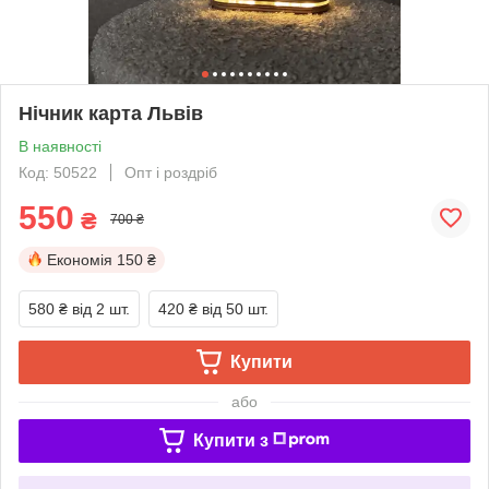
Нічник карта Львів
В наявності
Код: 50522
Опт і роздріб
550
₴
700 ₴
Економія
150 ₴
580 ₴
від 2 шт.
420 ₴
від 50 шт.
Купити
або
Купити з