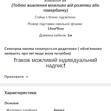
Живлення
5V
(Тобто живлення можливо від розетки або
павербанку)
Стійка з білою підсвіткою.
Розмір підставки овальної форми
14см*6см
Довжина кабелю
1м
Сенсорна кнопка сплачується додатково ( обов'язково
напишіть про неї якщо вона потрібна)
❗️також можливий індивідуальний
надпис❗️
Приховати
Характеристики
Основні
Матеріал плафона,
Акрил