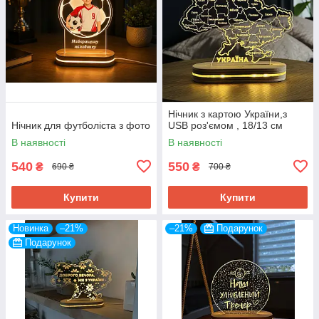
Нічник з картою України,з
Нічник для футболіста з фото
USB роз'ємом , 18/13 см
В наявності
В наявності
540
550
₴
₴
690 ₴
700 ₴
Купити
Купити
Новинка
–21%
–21%
Подарунок
Подарунок