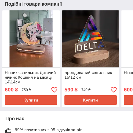
Подібні товари компанії
Нічник світильник Дитячий
Брендований світильник
Нічн
нічник Кошеня на місяці
15\12 см
14\14см
600
590
600
₴
₴
750 ₴
740 ₴
Купити
Купити
Про нас
99% позитивних з 95 відгуків за рік